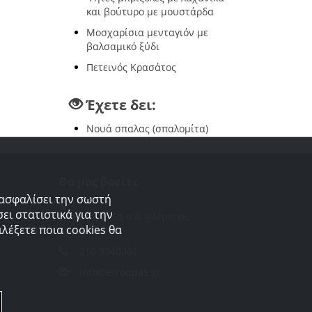
και βούτυρο με μουστάρδα
Μοσχαρίσια μενταγιόν με
βαλσαμικό ξύδι
Πετεινός Κρασάτος
Έχετε δει:
Νουά σπαλας (σπαλομίτα)
Θα μας βρείτε
ξασφαλίσει την σωστή
ει στατιστικά για την
Διγενή Ακρίτα 4 & Φλέμινγκ,
λέξετε ποια cookies θα
Αργυρούπολη
210 9940361
info@e-roupas.gr