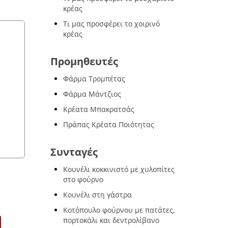
κρέας
Τι μας προσφέρει το χοιρινό
κρέας
Προμηθευτές
Φάρμα Τρομπέτας
Φάρμα Μάντζιος
Κρέατα Μπακρατσάς
Πράπας Κρέατα Ποιότητας
Συνταγές
Κουνέλι κοκκινιστό με χυλοπίτες
Αρνάκι γάλακτος Ελληνικό
στο φούρνο
Τεμάχια
Κουνέλι στη γάστρα
€ 18
,90
Κοτόπουλο φούρνου με πατάτες,
πορτοκάλι και δεντρολίβανο
ότερα
Περισσότερ