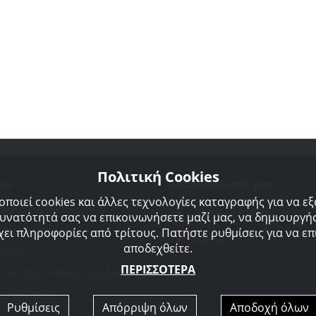
Πολιτική Cookies
μα
Ακολουθείστε μας
οποιεί cookies και άλλες τεχνολογίες καταγραφής για να ε
σιμες Συμβουλές
Agorakreatonroupas
δυνατότητά σας να επικοινωνήσετε μαζί μας, να δημιουργήσ
προμηθευτές μας
χει πληροφορίες από τρίτους. Πατήστε ρυθμίσεις για να επι
Roupas
αποδεχθείτε.
ταγές
ΠΕΡΙΣΣΟΤΕΡΑ
ι και προϋποθέσεις χρήσης
ιτική Cookies
Ρυθμίσεις
Απόρριψη όλων
Αποδοχή όλων