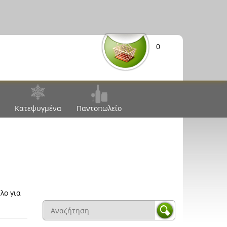
0
Κατεψυγμένα
Παντοπωλείο
λο για