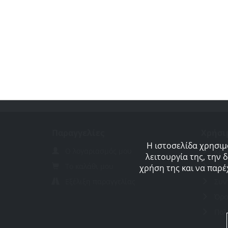
Παραγγελίες
Χρήσι
Η ιστοσελίδα χρησιμ
Ο λογαριασμός μου
Χρή
λειτουργία της, την 
Το καλάθι μου
Οι 
χρήση της και να παρέ
Εξέλιξη παραγγελίας
Συν
Όρο
Πολ