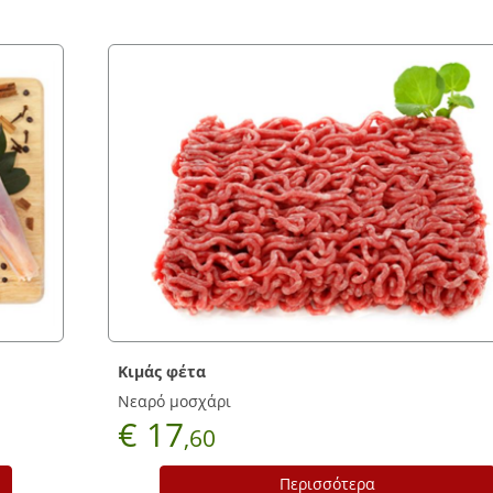
Σουβλάκι κοτόπουλο
Με πιπεριά
€ 10
,90
σότερα
Περισσ