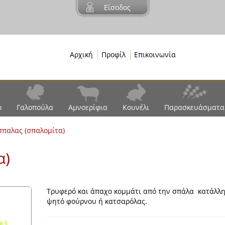
Είσοδος
Αρχική
Προφίλ
Επικοινωνία
ο
Γαλοπούλα
Αμνοερίφια
Κουνέλι
Παρασκευάσματα
παλας (σπαλομίτα)
α)
Τρυφερό και άπαχο κομμάτι από την σπάλα κατάλλη
ψητό φούρνου ή κατσαρόλας.