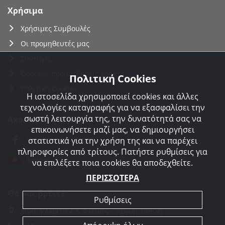
Χρήσιμα
Χρήσιμες Συμβουλές
Οι προμηθευτές μας
Συνταγές
Όροι και προϋποθέσεις χρήσης
Πολιτική Cookies
Πολιτική Cookies
Η ιστοσελίδα χρησιμοποιεί cookies και άλλες
τεχνολογίες καταγραφής για να εξασφαλίσει την
σωστή λειτουργία της, την δυνατότητά σας να
Ακολουθείστε μας
επικοινωνήσετε μαζί μας, να δημιουργήσει
Agorakreatonroupas
στατιστικά για την χρήση της και να παρέχει
πληροφορίες από τρίτους. Πατήστε ρυθμίσεις για
Roupas
να επιλέξετε ποια cookies θα αποδεχθείτε.
ΠΕΡΙΣΣΟΤΕΡΑ
Θα μας βρείτε
Ρυθμίσεις
Διγενή Ακρίτα 4 & Φλέμινγκ, Αργυρούπολη