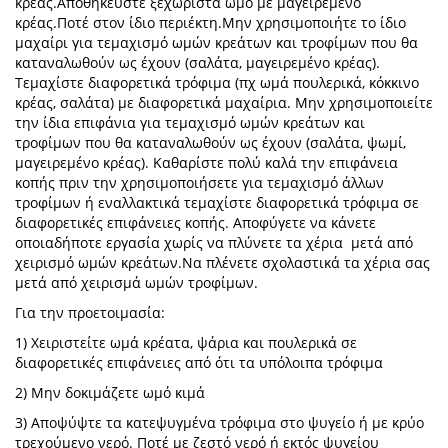
κρέας.Αποθηκεύστε ξεχωριστά ωμο με μαγειρεμένο
κρέας.Ποτέ στον ίδιο περιέκτη.Μην χρησιμοποιήτε το ίδιο
μαχαίρι για τεμαχισμό ωμών κρεάτων και τροφίμων που θα
καταναλωθούν ως έχουν (σαλάτα, μαγειρεμένο κρέας).
Τεμαχίστε διαφορετικά τρόφιμα (πχ ωμά πουλερικά, κόκκινο
κρέας, σαλάτα) με διαφορετικά μαχαίρια. Μην χρησιμοποιείτε
την ίδια επιφάνια για τεμαχισμό ωμών κρεάτων και
τροφίμων που θα καταναλωθούν ως έχουν (σαλάτα, ψωμί,
μαγειρεμένο κρέας). Καθαρίστε πολύ καλά την επιφάνεια
κοπής πριν την χρησιμοποιήσετε για τεμαχισμό άλλων
τροφίμων ή εναλλακτικά τεμαχίστε διαφορετικά τρόφιμα σε
διαφορετικές επιφάνειες κοπής. Αποφύγετε να κάνετε
οποιαδήποτε εργασία χωρίς να πλύνετε τα χέρια μετά από
χειρισμό ωμών κρεάτων.Να πλένετε σχολαστικά τα χέρια σας
μετά από χειρισμά ωμών τροφίμων.
Για την προετοιμασία:
1) Χειριστείτε ωμά κρέατα, ψάρια και πουλερικά σε
διαφορετικές επιφάνειες από ότι τα υπόλοιπα τρόφιμα
2) Μην δοκιμάζετε ωμό κιμά
3) Αποψύψτε τα κατεψυγμένα τρόφιμα στο ψυγείο ή με κρύο
τρεχούμενο νερό. Ποτέ με ζεστό νερό ή εκτός ψυγείου