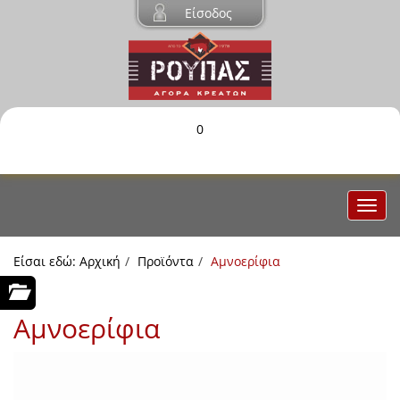
Είσοδος
0
Είσαι εδώ:
Αρχική
Προϊόντα
Αμνοερίφια
Αμνοερίφια