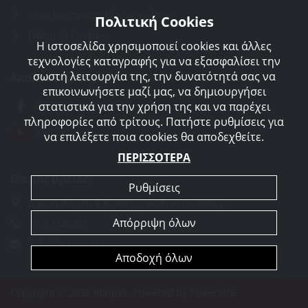
Όροι και προϋποθέσεις χρήσης
Πολιτική Cookies
Πολιτική Cookies
Η ιστοσελίδα χρησιμοποιεί cookies και άλλες
τεχνολογίες καταγραφής για να εξασφαλίσει την
σωστή λειτουργία της, την δυνατότητά σας να
Ακολουθείστε μας
επικοινωνήσετε μαζί μας, να δημιουργήσει
Agorakreatonroupas
στατιστικά για την χρήση της και να παρέχει
πληροφορίες από τρίτους. Πατήστε ρυθμίσεις για
Roupas
να επιλέξετε ποια cookies θα αποδεχθείτε.
ΠΕΡΙΣΣΟΤΕΡΑ
Θα μας βρείτε
Ρυθμίσεις
Διγενή Ακρίτα 4 & Φλέμινγκ, Αργυρούπολη
Απόρριψη όλων
210 9940361
info@e-roupas.gr
Αποδοχή όλων
Copyright © 2026 Roupas. Powered by
PowerSite
.