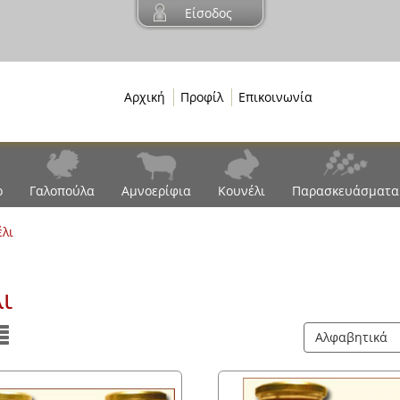
Είσοδος
Αρχική
Προφίλ
Επικοινωνία
ο
Γαλοπούλα
Αμνοερίφια
Κουνέλι
Παρασκευάσματα
λι
ι
Αλφαβητικά