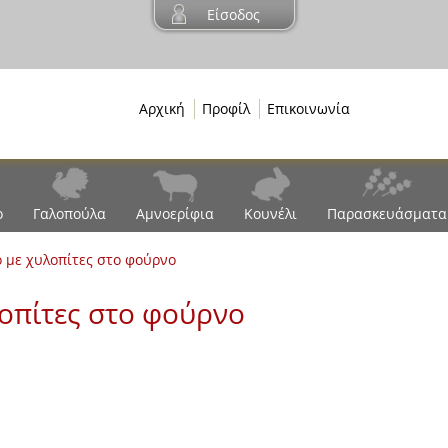
Είσοδος
Αρχική
Προφίλ
Επικοινωνία
ο
Γαλοπούλα
Αμνοερίφια
Κουνέλι
Παρασκευάσματα
ό με χυλοπίτες στο φούρνο
λοπίτες στο φούρνο