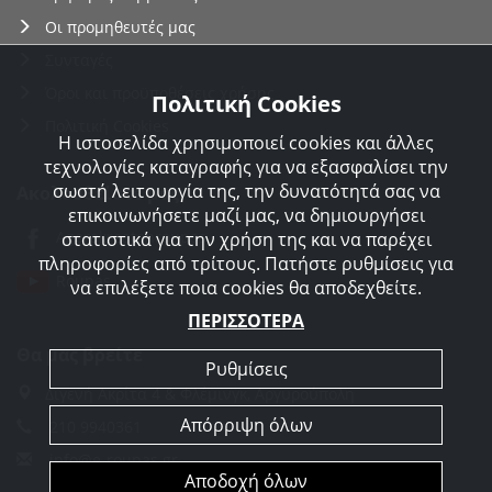
Οι προμηθευτές μας
Συνταγές
Όροι και προϋποθέσεις χρήσης
Πολιτική Cookies
Πολιτική Cookies
Η ιστοσελίδα χρησιμοποιεί cookies και άλλες
τεχνολογίες καταγραφής για να εξασφαλίσει την
σωστή λειτουργία της, την δυνατότητά σας να
Ακολουθείστε μας
επικοινωνήσετε μαζί μας, να δημιουργήσει
Agorakreatonroupas
στατιστικά για την χρήση της και να παρέχει
πληροφορίες από τρίτους. Πατήστε ρυθμίσεις για
Roupas
να επιλέξετε ποια cookies θα αποδεχθείτε.
ΠΕΡΙΣΣΟΤΕΡΑ
Θα μας βρείτε
Ρυθμίσεις
Διγενή Ακρίτα 4 & Φλέμινγκ, Αργυρούπολη
Απόρριψη όλων
210 9940361
info@e-roupas.gr
Αποδοχή όλων