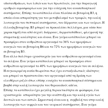
υδατανθράκων, των λιπών και των πρωτεϊνών, για την παραγωγή
ερυθρών αιμοσφαιρίων και για την ενίσχυση του ανοσοποιητικού
συστήματος. Επίσης το κοτόπουλο είναι πλούσιο σε βιταμίνη Β3, η
οποία είναι απαραίτητη για τον μεταβολισμό των τροφών, την καλή
λειτουργία του πεπτικού συστήματος, του δέρματος και των νεύρων. Η
έλλειψη βιταμίνης Β3 μπορεί να προκαλέσει πελλάγρα, μια νόσο που
χαρακτηρίζεται από συχνές διάρροιες, δερματοπάθειες, φλεγμονή της
στοματικής κοιλότητας και άνοια. Ένα γεύμα κοτόπουλου μπορεί να
προσφέρει στον ανθρώπινο οργανισμό το 36% των ημερήσιων
αναγκών του σε βιταμίνη Β6 και το 72% των ημερήσιων αναγκών του
σε βιταμίνη Β3.
Ένα άλλο πολύτιμο ιχνοστοιχείο για τον ανθρώπινο οργανισμό είναι
το σελήνιο. Ένα γεύμα κοτόπουλου μπορεί να προσφέρει στον
ανθρώπινο οργανισμό το 40% των ημερήσιων αναγκών του σε σελήνιο.
Η συγκεκριμένη ουσία θεωρείται πως έχει αντιοξειδωτικές ιδιότητες
και μπορεί να προστατεύσει τον οργανισμό από τη δράση των
ελευθέρων ριζών όπως επίσης ενισχύει το ανοσοποιητικό σύστημα και
βοηθά στην καλή λειτουργία του θυρεοειδούς αδένα.
Επίσης το κοτόπουλο έχει μεγάλη περιεκτικότητα σε φώσφορο, ένα
ιχνοστοιχείο απαραίτητο για την ανάπτυξη και την καλή υγεία των
δοντιών και των οστών. Σημαντική είναι και η συμβολή του στην καλή
λειτουργία των νεφρών και του νευρικού συστήματος. Ένα γεύμα